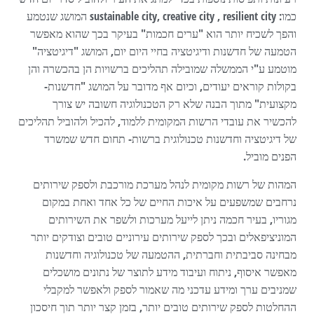
כמו: sustainable city, creative city , resilient city המושג שנטמע
והפך לשכיח יותר הוא "ערים חכמות" בעיקר בכך שהוא מאפשר
הטמעה של חדשנות ודיגיטציה בחיי היום יום, המושג "דיגיטציה"
מוטמע ע"י הממשלה שמובילה תהליכים ברשויות הן בהכשרה והן
בקולות קוראים יעודים, וכיום אף מדובר על המושג "חדשנות-
מקצועית" מתוך הבנה שלא רק הטכנולוגיה חשובה יש צורך
להכשיר את עובדי הרשות המקומית ללמוד, להכיל ולהוביל תהליכים
של דיגיטציה וחדשנות טכנולוגית ברשות- תחום חדש שמשרד
הפנים מוביל.
המהות של רשות מקומית לנהל מערכת מורכבת ולספק שירותים
נרחבים שמשפעים על איכות החיים של כל אחד ואחת במקום
מגוריו, בעיר חכמה ניתן לייעל מערכות ולשפר את השירותים
המוניציפאלים ובכך לספק שירותים עירוניים טובים וצודקים יותר
מבחינה סביבתית וחברתית, ההטמעה של טכנולוגיה וחדשנות
מאפשר איסוף, ניתוח ועיבוד מידע לתוצר של נתונים מושכלים
שמניבים ערך ומידע עדכני מה שאמור לספק ולאפשר למקבלי
ההחלטות לספק שירותים טובים יותר, בזמן קצר יותר תוך חיסכון