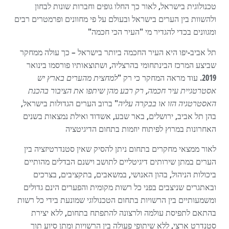
טכנולוגית בישראל, לאור כך החלו גופים וחברות שונות לבחון
ולהשוות בין הערים בישראל ובעולם על פי מחוונים ופרמטרים רבים
ומגוונים בכדי להגדיר מי "העיר הכי חכמה"
תל אביב-יפו היא העיר החכמה ביותר בישראל – כך עולה ממחקר
שביצע המרכז הבינתחומי בהרצליה, ושתוצאותיו פורסמו בינואר
2019. עוד מראה המחקר כי רק "
למחצית מהערים בארץ יש
אסטרטגיית עיר חכמה, רק רבע מהן שיתפו את הציבור בהכנת
האסטרטגיה הזו או בבקרה עליה
" ברוב הערים הגדולות בישראל,
בהן תל אביב, ירושלים, באר שבע, אשדוד ואילת נמצאות בשנים
האחרונות במרוץ לפיתוח יוזמות בתחום הדיגיטציה
לאור ממצאי מחקרים בתחום ניתן להסיק שאין סטנדרטיזציה בין
הערים במתן שירותים דיגיטליים לתושב וישנם הבדלים מהותיים
ביכולות הניהול, בהון האנושי, במשאבים, בתקציבים, בצרכים
ובאתגרים שניצבים בפני כל רשות מקומית והפערים הינם גדולים
ומשמעותיים בין הרשויות בתחום הטכנולוגי שמונעת בידי כל רשות
בהתאם לתפיסת עולמה ולרצונה להתפתח בתחום, ללא יצירת
סטנדרט ארצי, ללא שיתופי פעולה בין הרשויות ומתן סיוע תוך