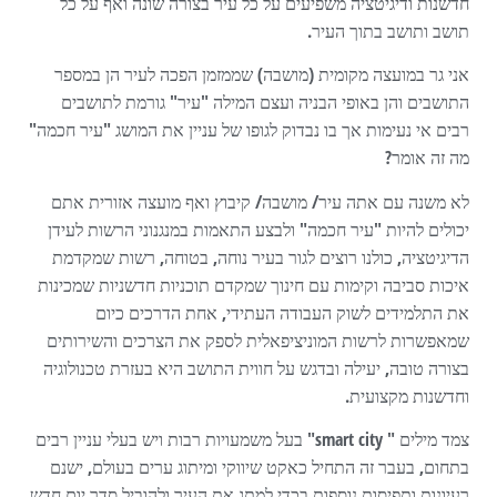
חדשנות ודיגיטציה משפיעים על כל עיר בצורה שונה ואף על כל
תושב ותושב בתוך העיר.
אני גר במועצה מקומית (מושבה) שממזמן הפכה לעיר הן במספר
התושבים והן באופי הבניה ועצם המילה "עיר" גורמת לתושבים
רבים אי נעימות אך בו נבדוק לגופו של עניין את המושג "עיר חכמה"
מה זה אומר?
לא משנה עם אתה עיר/ מושבה/ קיבוץ ואף מועצה אזורית אתם
יכולים להיות "עיר חכמה" ולבצע התאמות במנגנוני הרשות לעידן
הדיגיטציה, כולנו רוצים לגור בעיר נוחה, בטוחה, רשות שמקדמת
איכות סביבה וקימות עם חינוך שמקדם תוכניות חדשניות שמכינות
את התלמידים לשוק העבודה העתידי, אחת הדרכים כיום
שמאפשרות לרשות המוניציפאלית לספק את הצרכים והשירותים
בצורה טובה, יעילה ובדגש על חווית התושב היא בעזרת טכנולוגיה
וחדשנות מקצועית.
צמד מילים " smart city" בעל משמעויות רבות ויש בעלי עניין רבים
בתחום, בעבר זה התחיל כאקט שיווקי ומיתוג ערים בעולם, ישנם
רעיונות ותפיסות נוספות בכדי למתג את העיר ולהוביל סדר יום חדש