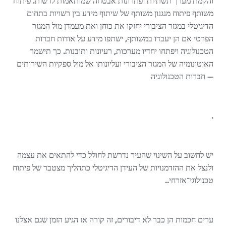
והקמת מערך תשתיות ופתרונות אבטחה שמותאמות לרשות. פיתוח
משותף פיתוח מנגנון משותף של שיתוף מידע בין רשויות בתחום
הדיגיטלי במגזר הציבורי יחזקו את כוחן ואת מעמדן מול המגזר
הפרטי אם הן יעבדו במשותף, ישתפו מידע על אודות חברות
הטכנולוגיה ויפתחו יחדיו מערכות, רעיונות ותובנות. כך תישמר
האוטונומיה של המגזר הציבורי ועליונותו אל מול ספקיות השירותים
— חברות הטכנולוגיה
.
יש לחשוב על השינוי שהעיר נדרשת לחולל כדי להתאים את עצמה
ולנצל את ההזדמנויות של העידן הדיגיטלי כתהליך מצטבר של פיתוח
טכנולוגי־אזרחי..
ערים חכמות הן כבר לא דיבורים, זה קורה אז הגיע הזמן שגם אצלנו