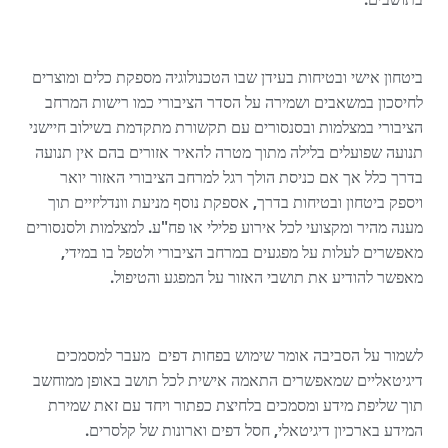
ביטחון אישי ובטיחות בעידן שבו הטכנולוגיה מספקת כלים ומוצרים
לחיסכון במשאבים ושמירה על הסדר הציבורי כמו רישות המרחב
הציבורי במצלמות ובסנסורים עם תקשורת מתקדמת בשילוב חיישני
תנועה שפועלים בלילה מתוך מטרה להאיר אזורים בהם אין תנועה
בדרך כלל אך אם כניסת הולך רגל למרחב הציבורי האזור יואר
ויספק ביטחון ובטיחות בדרך, אספקת נוסף מניעת וונדליזיים תוך
מענה מהיר ומקצועי לכל אירוע פלילי או פח"ע. למצלמות ולסנסורים
מאפשרים לעלות על מפגעים במרחב הציבורי ולטפל בו במידי,
מאפשר להודיע את תושבי האזור על המפגע והטיפול.
לשמור על הסביבה אומר שימוש בפחות דפים מעבר למסמכים
דיגיטאליים שמאפשרים התאמה אישית לכל תושב באופן ממוחשב
תוך שליפת מידע ומסמכים בלחיצת כפתור ויחד עם זאת שמירת
המידע בארכיון דיגיטאלי, חסל דפים וארונות של קלסרים.