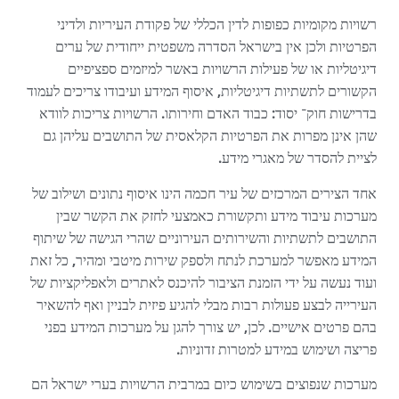
רשויות מקומיות כפופות לדין הכללי של פקודת העיריות ולדיני
הפרטיות ולכן אין בישראל הסדרה משפטית ייחודית של ערים
דיגיטליות או של פעילות הרשויות באשר למיזמים ספציפיים
הקשורים לתשתיות דיגיטליות, איסוף המידע ועיבודו צריכים לעמוד
בדרישות חוק־ יסוד: כבוד האדם וחירותו. הרשויות צריכות לוודא
שהן אינן מפרות את הפרטיות הקלאסית של התושבים עליהן גם
לציית להסדר של מאגרי מידע.
אחד הצירים המרכזים של עיר חכמה הינו איסוף נתונים ושילוב של
מערכות עיבוד מידע ותקשורת כאמצעי לחזק את הקשר שבין
התושבים לתשתיות והשירותים העירוניים שהרי הגישה של שיתוף
המידע מאפשר למערכת לנתח ולספק שירות מיטבי ומהיר, כל זאת
ועוד נעשה על ידי הזמנת הציבור להיכנס לאתרים ולאפליקציות של
העירייה לבצע פעולות רבות מבלי להגיע פיזית לבניין ואף להשאיר
בהם פרטים אישיים. לכן, יש צורך להגן על מערכות המידע בפני
פריצה ושימוש במידע למטרות זדוניות.
מערכות שנפוצים בשימוש כיום במרבית הרשויות בערי ישראל הם