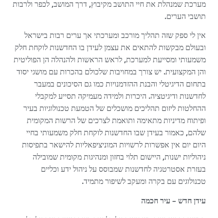
מערכת שמנהלת את חיי התושב מקיבוץ, דרך המושב, לכפר ולרבות
תושבי הערים.
אין לי ספק שזה תהליך מורכב ומערכתי אך ערים רבות בישראל
ובעולם מבקשות להתאים את עצמן לעידן בו החדשנות לוקחת חלק
משמעותי ומסייעת למערכת, לראש הראשות ולהנהלה הן הפוליטית
והן המקצועית. יש צורך במחויבות שלכולם בהכרות עם מושגי יסוד
בתחום הדיגיטלי והבנת ההזדמנויות כמו גם הסיכונים במעבר
לחדשנות ודיגיטציה. היכרות ולמידה מעמיקה תסייע למקבלי
ההחלטות ליזום תהליכים מושכלים של הטמעת טכנולוגיות בעיר
ופיתוח מדיניות מתאימה ותואמת לצרכים של הרשות המקומית
שלהם, כאמור בעידן שבו החדשנות לוקחת חלק משמעותי בחיי
היום יום אין אפשרות לרשויות המוניציפאליות להישאר בתפיסות
ניהוליות ישנות, היישום תלוי בחזון ומנהיגות מקומית שמובילה
בעזרת אסטרטגיה לחדשנות שמבוסס על ניהול ידע וכליים
טכנולוגים עם בקרה ומעקב לשיפור מתמיד.
עידן חדש – עיר חכמה