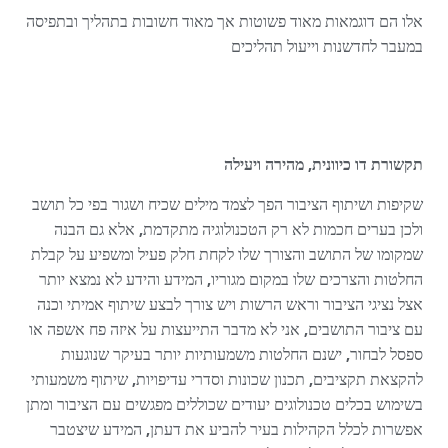
אלו הם דוגמאות מאוד פשוטות אך מאוד חשובות בתהליך ובתפיסה
במעבר לחדשנות וייעול תהליכים
תקשורת דו כיוונית, מהירה ויעילה
שקיפות ושיתוף הציבור הפך לצמד מילים שכיח ושגור בפי כל תושב
ולכן בערים חכמות לא רק הטכנולוגיה מתקדמת, אלא גם הבנה
שמקומו של התושב והצורך שלו לקחת חלק פעיל ומשפיע על קבלת
החלטות והצרכים שלו במקום מגוריו, המידע והידע לא נמצא יותר
אצל נציגי הציבור וראש הרשות ויש צורך לבצע שיתוף אמיתי וכנה
עם ציבור התושבים, אני לא מדבר התייעצות על איזה פח אשפה או
ספסל לבחור, ישנם החלטות משמעותיות יותר בעיקר שנוגעות
להקצאת תקציבים, תכנון שכונות וסדרי עדיפויות, שיתוף משמעותי
בשימוש בכלים טכנולוגים יעודים שכוללים מפגשים עם הציבור ומתן
אפשרות לכלל הקהילות בעיר להביע את דעתן, המידע שיצטבר