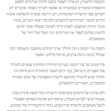
והכנסת חדשנות, יש צורך לעמוד בקצב להיות יצירתיים ולבצע
התאמות ושיפורים שבלעדיה אי אפשר לשרוד כאמור אתגרים לא
חסרים בפני הרשויות המקומיות, ויש דרישה וציפייה להעלאת איכות
החיים ושיפור השירותים לתושבים ולכן על ראשי הערים, נבחרי
ציבור והדרג המקצועי לאמץ דרכי חשיבה ופעולה אשר יסייעו
לרשות שלהם לשפר את שירותים תוך ניצול יעיל יותר של
המשאבים.
הקמת עיר חכמה הינה תהליך ארוך הדורש מחשבה והעמקה רבה
שכולל בתוכו ניתוח צרכים, פיתוח פיילוט ראשוני
פרויקטים של עיר חכמה בערים הגדולות והחזקות עשויים להגדיל
את הפערים בישראל, כבר כיום הפער והתחרות היא גדולה זהו
תהליך שיש להובילו בהתאם לרשות הספציפית על בסיס קשריה
המקומיים, האזוריים והלאומיים.
ולכן פתרון של מיזמים משותפים לרשויות יכול לספק פתרון מצוין
אשכול ארצי לערים חכמות, שיתוף ידע ופיתוח משותף יאפשרו
לתעל משאבים ותיעדוף פרויקטים, ניהול התקשרויות מול ספקים,