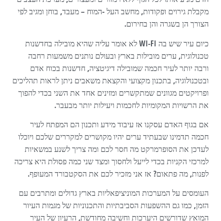
מקבלת גירוים ופקודות, מחשב העל -המוח – מעבד, בוחן ומגיב לפי
הצורך הן בשגרה והן בחירום.
כיום עיר שיש בה WI-FI לא אומר עליה שהיא מובילה בחדשנות
טכנולוגית, ערים מובילות בארץ ובעולם נותנים משמעות רחבה
ורבה יותר לעיר חכמה שמובילה דיגיטציה, חדשנות בכוח אדם
ובטכנולוגיה, בתכנון מקצועי והקצאת משאבים ניתן לראות תהליכים
ופרויקטים מגוונים שמתקשרים ומזינים אחד את השני בכדי להפוך
את הרשויות המקומיות לחכמות ויעילות יותר מבעבר.
אם בגוף האדם עסקנו אז עיבוד מידע ותכנון הם המפתח לעיר
חכמה תדמינו שבעתיד ערים יהיו מקושרים למקררים שלכם ויוכלו
לעדכן את הסופרמרקט מה חסר לכם ומה צריך לשנע במשאיות
למרכזי הקניות בכדי לייעל ולחסוך ומצד שני כמה פסולת היא צריכה
לפנות, מה פתאום? אז אני מזכיר לכם את הסקטבורד המעופף.
העומסים על המערכות המוניציפאליות בארץ גדולים ומתרבים עם
הזמן, כמו גם ההשפעות הסביבתיות והתכנוניות של מגמות העיור
המואץ שדורשים היערכות וחשיבה מחודשת, הרעיון של העיר