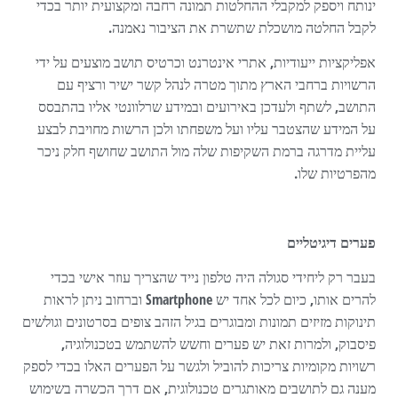
ינותח ויספק למקבלי ההחלטות תמונה רחבה ומקצועית יותר בכדי
לקבל החלטה מושכלת שתשרת את הציבור נאמנה.
אפליקציות ייעודיות, אתרי אינטרנט וכרטיס תושב מוצעים על ידי
הרשויות ברחבי הארץ מתוך מטרה לנהל קשר ישיר ורציף עם
התושב, לשתף ולעדכן באירועים ובמידע שרלוונטי אליו בהתבסס
על המידע שהצטבר עליו ועל משפחתו ולכן הרשות מחויבת לבצע
עליית מדרגה ברמת השקיפות שלה מול התושב שחושף חלק ניכר
מהפרטיות שלו.
פערים דיגיטליים
בעבר רק ליחידי סגולה היה טלפון נייד שהצריך עוזר אישי בכדי
להרים אותו, כיום לכל אחד יש
Smartphone
וברחוב ניתן לראות
תינוקות מזיזים תמונות ומבוגרים בגיל הזהב צופים בסרטונים וגולשים
פיסבוק, ולמרות זאת יש פערים וחשש להשתמש בטכנולוגיה,
רשויות מקומיות צריכות להוביל ולגשר על הפערים האלו בכדי לספק
מענה גם לתושבים מאותגרים טכנולוגית, אם דרך הכשרה בשימוש