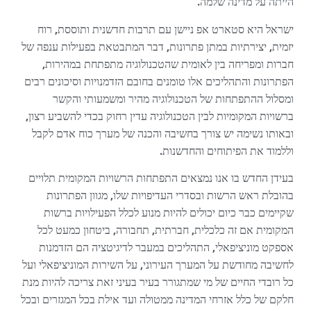
הייתה על מדינה שלמה.
ישראל היא סטארט אפ ניישן עם תרבות חדשנית ותוססת, רוח
יזמית, יצירתיות במתן פתרונות, דבר המתבטאת בפעילות ענפה של
חברות ומפריחה בין לאומית שהטכנולוגיה מתפתחת במהירות,
הפתרונות והתהליכים אלו טומנים בחובם הזדמנויות וסיכונים רבים
ומסלול ההתפתחות של הטכנולוגיה מהיר ומשמעותי והקשר
ברשויות המקומיות לבין הטכנולוגיה עדין רחוק בכדי להשביע רצון,
ובאותו נשימה יש צורך בחשיבה והכנה של מערך כוח אדם לקבל
וללמוד את הפיתוחים והחדשנות.
בעידן החדש בו אנו נמצאים התפתחות הרשויות המקומית תלויים
בהובלת ראש הרשות ובסדרי העדיפויות שלו, מגוון הפתרונות
שקיימים כבר כיום יכולים להיות מנוע לכלל הפעילויות ברשות
המקומית אם זה כלכלית, חברתית, תחבורה, ביטחון כמעט לכל
אספקט מוניציפאלי, התהליכים במעבר לדיגיטציה הם הזדמנות
לחשיבה מחודשת על המערך העירוני, על השירות המוניציפאלי ועל
כל רובדי החיים של מי שמתגורר בעיר בעיני זאת צריכה להיות מנת
חלקם של כלל אזרחי המדינה ממטולה ועד אילת בכל המגזרים ובכל