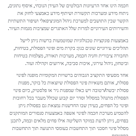
חכמה הינו אחד הרעיונות הבולטים של העידן הנוכחי, איסוף נתונים,
ניתוח מידע ומערכות תקשורת ושיתוף מידע כאמצעי לחזק את
הקשר שבין התושבים למערכת ניהול המוניציפאלי ושיפור התשתיות
והשירותים העירוניים למרות שלל האתגרים שמציבות מגמות העיור.
באמצעות פונקציות טכנולוגיות שמוטמעות ברשות ניתן לייעל
תהליכים עירוניים שונים כגון: בקרת מים ופינוי הפסולת, בטיחות,
תחבורה ציבורית וחניה חכמה, מערכות תאורה, מצלמות בטיחות
וביטחון, ניהול עירוני, איכות סביבה, אירועים וקהילה ועוד.
אחד מסעיפי התקציב הגבוהים ברשויות המקומיות מופנה לפינוי
פסולת, אותם משאיות פינוי הפסולת שיוצאות כל בוקר, מפנות
פסולת יבשה/רטובה ויש כאלו שמפנות ניר או פלסטיק, כיום פינוי
הפסולת מתנהל במסלול וסדר יום קבוע שכולל מעבר בכל רחובות
ופינוי כל הפחים, בעידן שבו החדשנות נמצאת גם בפסולת ניתן
להטמיע מערכת חכמה לפינוי אשפה באמצעות סנסורים המותקנים
בפחים, ניתן לדעת במוקד השליטה אילו פחים מלאים ובמה, לתכנן
מסלול פינוי חסכני תוך התחשבות בעומסי התנועה תוך התחשבות
בתושבים.