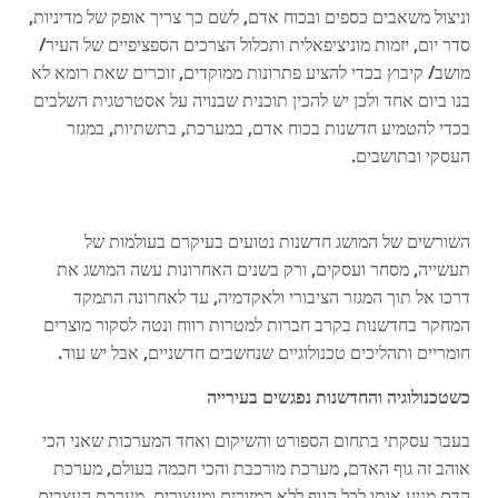
וניצול משאבים כספים ובכוח אדם, לשם כך צריך אופק של מדיניות,
סדר יום, יזמות מוניציפאלית ותכלול הצרכים הספציפיים של העיר/
מושב/ קיבוץ בכדי להציע פתרונות ממוקדים, זוכרים שאת רומא לא
בנו ביום אחד ולכן יש להכין תוכנית שבנויה על אסטרטגית השלבים
בכדי להטמיע חדשנות בכוח אדם, במערכת, בתשתיות, במגזר
העסקי ובתושבים.
השורשים של המושג חדשנות נטועים בעיקרם בעולמות של
תעשייה, מסחר ועסקים, ורק בשנים האחרונות עשה המושג את
דרכו אל תוך המגזר הציבורי ולאקדמיה, עד לאחרונה התמקד
המחקר בחדשנות בקרב חברות למטרות רווח ונטה לסקור מוצרים
חומריים ותהליכים טכנולוגיים שנחשבים חדשניים, אבל יש עוד.
כשטכנולוגיה והחדשנות נפגשים בעירייה
בעבר עסקתי בתחום הספורט והשיקום ואחד המערכות שאני הכי
אוהב זה גוף האדם, מערכת מורכבת והכי חכמה בעולם, מערכת
הדם מניע אותו לכל הגוף ללא רמזורים ומעצורים, מערכת העצבים