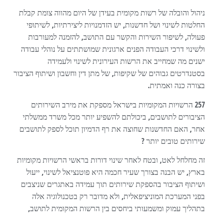
ניהול והובלה של רשות מקומית בעידן של היום מהווה צומת קבלת
החלטות לשינוי ושל חדשנות, יש הזדמנויות ליצירתיות, לשיתופי
פעולה, לשיפור השירות והקשר עם התושב, להזמנה למעורבות
ולשינוי דרכי העבודה הפנים ארגונית שמושתתים על נוהלי עבודה
ישנים מה שמחייב את הרשות העירונית לשינוי ולעמידה
בסטנדרטים גבוהים של שקיפות, של מתן דין וחשבון ושיתוף הציבור
בצורה כנה ואמתית.
257 הרשויות המקומיות בישראל מספקת את מירב השירותים
הציבורים לתושבים, ביכולתם להשפיע יותר מכל משרד ממשלתי
אחר, האם החדשנות שחוצה את רף הדמיון תוכל לספק לתושבים
שירותים טובים יותר ?
זה מחלחל לאט, ובטח לאחר שינוי דורות בראשי הרשויות מקומיות
בארץ, יש הבנה בצורך שעיר חכמה היא פוטנציאל לשינוי, ייעול
ושיתוף הציבור בהספקת שירותים תוך עמידה באתגרים שניצבים
בפני המערכת המוניציפאלית, ולא מדובר רק בטכנולוגיה אלה
בתהליך עמוק ומשמעותי ביחסים בין הרשות המקומית לתושב,