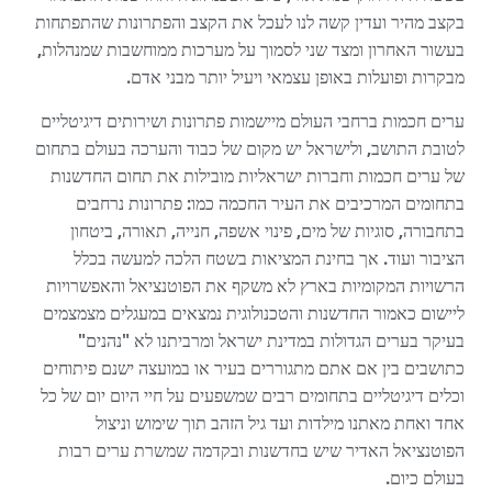
בקצב מהיר ועדין קשה לנו לעכל את הקצב והפתרונות שהתפתחות
בעשור האחרון ומצד שני לסמוך על מערכות ממוחשבות שמנהלות,
מבקרות ופועלות באופן עצמאי ויעיל יותר מבני אדם.
ערים חכמות ברחבי העולם מיישמות פתרונות ושירותים דיגיטליים
לטובת התושב, ולישראל יש מקום של כבוד והערכה בעולם בתחום
של ערים חכמות וחברות ישראליות מובילות את תחום החדשנות
בתחומים המרכיבים את העיר החכמה כמו: פתרונות נרחבים
בתחבורה, סוגיות של מים, פינוי אשפה, חנייה, תאורה, ביטחון
הציבור ועוד. אך בחינת המציאות בשטח הלכה למעשה בכלל
הרשויות המקומיות בארץ לא משקף את הפוטנציאל והאפשרויות
ליישום כאמור החדשנות והטכנולוגית נמצאים במעגלים מצמצמים
בעיקר בערים הגדולות במדינת ישראל ומרביתנו לא "נהנים"
כתושבים בין אם אתם מתגוררים בעיר או במועצה ישנם פיתוחים
וכלים דיגיטליים בתחומים רבים שמשפעים על חיי היום יום של כל
אחד ואחת מאתנו מילדות ועד גיל הזהב תוך שימוש וניצול
הפוטנציאל האדיר שיש בחדשנות ובקדמה שמשרת ערים רבות
בעולם כיום.