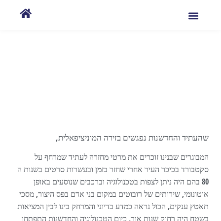
חדשנות ועיר חכמה ברשויות
המקומיות
שהעתיד והחדשנות נפגשים בזירה המוניציפאלית,
המבוגרים שבנינו זוכרים את מרטי מחזרה לעתיד שמרחף על
סקטבורד בכיכר העיר אחרי שחזר בזמן ובעשרות סרטים בשנות ה
80 בהם היה ניתן לצפות בטכנולוגיה וברכבים שנוסעים באופן
אוטונומי, שירותים של רובוטים במקום בני אדם בפס היצור, מסכי
תאטץ ענקים, הכול נראה כמדע בדיוני והמרחק בינו לבין המציאות
בשטח היה רחוק שנות אור, כיום הטכנולוגיה והחדשנות התפתחו