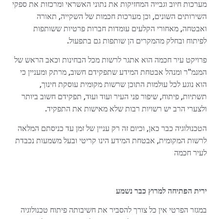
מערכות חיוב וגבייה המחזיקות את נתוני האשראי ומרכזות את ספקי
השירותים השונים, וכן מערכות חכמות של השקייה, תאורה
ואבטחה, מאחורי הקלעים עומדות חברות פרטיות ששותפות
לפיתוח ובחלק מהמקרים הן שותפות גם בתפעול.
פרויקט עיר חכמה הוא אתגר לרשות מכל הבחינות וכאב הראש של
המנמ"ר ומנהל אבטחת המידע שתפקידם חשוב, מרתק ומעניין כי
הוא נוגע לכל עולמות התוכן שרשות מקומית עוסקת חינוך,
תשתיות, פיתוח, שיפור פני העיר ועוד ועוד, תפקידם חשוב ביותר
ולצערי הרב יש רשויות רבות שלא מאישות את התפקיד.
הטכנולוגיה כבר כאן, וכיום זה רק עניין של זמן עד כניסתם המלאה
לרשות המקומית, אבטחת המידע הינו קריטי ובעל משמעות נכבדת
לעיר חכמה
ירית הפתיחה למרוץ כבר נשמע
במגזר הפרטי אין כל צורך להסביר את חשיבותה פיתוח טכנולוגיה