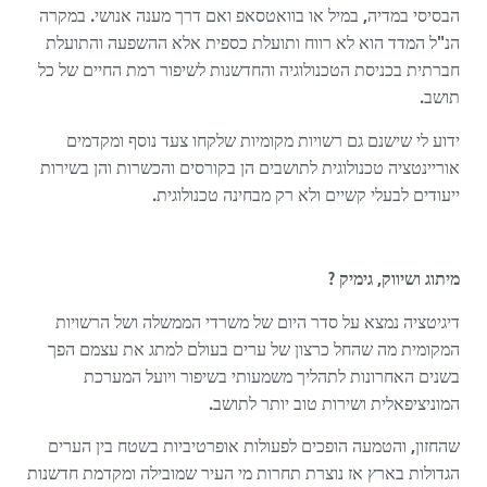
הבסיסי במדיה, במיל או בוואטסאפ ואם דרך מענה אנושי. במקרה
הנ"ל המדד הוא לא רווח ותועלת כספית אלא ההשפעה והתועלת
חברתית בכניסת הטכנולוגיה והחדשנות לשיפור רמת החיים של כל
תושב.
ידוע לי שישנם גם רשויות מקומיות שלקחו צעד נוסף ומקדמים
אוריינטציה טכנולוגית לתושבים הן בקורסים והכשרות והן בשירות
ייעודים לבעלי קשיים ולא רק מבחינה טכנולוגית.
מיתוג ושיווק, גימיק ?
דיגיטציה נמצא על סדר היום של משרדי הממשלה ושל הרשויות
המקומית מה שהחל כרצון של ערים בעולם למתג את עצמם הפך
בשנים האחרונות לתהליך משמעותי בשיפור ויועל המערכת
המוניציפאלית ושירות טוב יותר לתושב.
שהחזון, והטמעה הופכים לפעולות אופרטיביות בשטח בין הערים
הגדולות בארץ אז נוצרת תחרות מי העיר שמובילה ומקדמת חדשנות