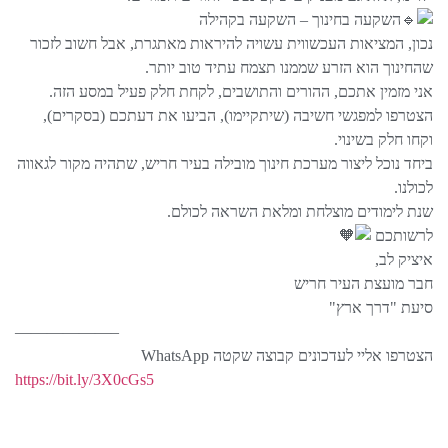
השקעה בחינוך – השקעה בקהילה
נכון, המציאות העכשווית עשויה להיראות מאתגרת, אבל חשוב לזכור
שהחינוך הוא הזרע שממנו תצמח עתיד טוב יותר.
אני מזמין אתכם, ההורים והתושבים, לקחת חלק פעיל במסע הזה.
הצטרפו למפגשי חשיבה (שיתקיימו), הביעו את דעתכם (בסקרים),
וקחו חלק בשינוי.
ביחד נוכל ליצור מערכת חינוך מובילה בעיר חריש, שתהיה מקור לגאווה
לכולנו.
שנת לימודים מוצלחת ומלאת השראה לכולם.
לרשותכם
איציק לב,
חבר מועצת העיר חריש
סיעת "דרך ארץ"
——————–
הצטרפו אליי לעדכונים קבוצה שקטה WhatsApp
https://bit.ly/3X0cGs5