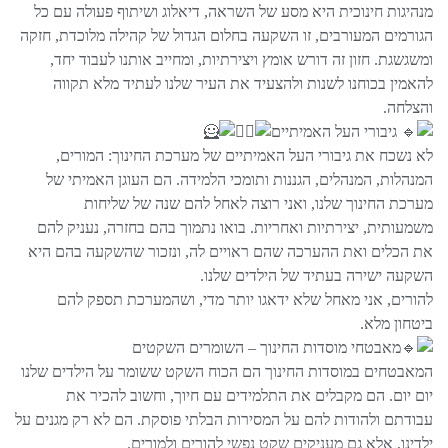
מנהיגות חינוכית היא מסע של השראה, דיאלוג ושיתוף פעולה עם כל
הגורמים המעורבים, זו השקעה בחלום הגדול של קהילה מלוכדת, חזקה
ומשגשגת. חזון זה דורש אומץ ויצירתיות, ומחייב אותנו לעבוד יחד,
להאמין בכוחנו לשנות ולהצעיד את העיר שלנו לעתיד מלא תקווה
והצלחה.
גיבורי העל האמיתיים
לא נשכח את גיבורי העל האמיתיים של מערכת החינוך: המורים,
המנהלות, המנהלים, הגננות ותומכי הלמידה. הם העוגן האמיתי של
מערכת החינוך שלנו, ואני רוצה לאחל להם שנה של שליחות
משמעותית, יצירתיות ואחריות. בואו נתמוך בהם בחזרה, נעניק להם
את הכלים ואת ההערכה שהם ראויים לה, ונזכור שהשקעה בהם היא
השקעה ישירה בעתיד של הילדים שלנו.
להורים, אני מאחל שלא ידאגו יותר מדי, ושהמערכת תספק להם
ביטחון מלא.
מאבטחי מוסדות החינוך – השומרים השקטים
המאבטחים במוסדות החינוך הם הכוח השקט ששומר על הילדים שלנו
יום יום. הם מקבלים את התלמידים עם חיוך, וחשוב להכיר את
עבודתם ולהודות להם על המסירות הבלתי פוסקת. הם לא רק מגנים על
ילדינו, אלא גם מעניקים שקט נפשי להורים ולמורים.