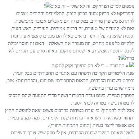
נוספים לסיום הפרויקט. זה לא שולי – זה כאוס
והפרויקט לא בדיוק צועד בכיוון הנכון. התלמידים וההורים מצפים
להתרגש משיפוץ מרהיב, במקום זה הם מקבלים אכזבה מתמשכת.
זאת לא קומדיה של טעויות, זה דרמה אמיתית. העירייה, ראש העיר,
וסגנית שאמונה על החינוך נראים כאילו הם מנסים להמציא פתרונות
חלקיים כל פעם מחדש, וזה מעורר את השאלה – האם זה חוסר יכולת
לקבל החלטות אמיצות, או שסתם נתקענו באיזה סרט עם תסריט לא
ברור
תחבורה – כי לא רק החינוך זקוק לתקנה
שנת הלימודים הקרובה תיפתח עם אתגרים תחבורתיים בכל העיר,
ובפרט בשכונת הפרחים, הכאוס התחבורתי שם חוגג, והפתרונות? טוב,
נדמה שהם עדין בחופשה.
הפתרון המיידי: כינוס ועדת התמרור ושינוי סדרי התנועה שהם הבסיס
להבטחת גישה בטוחה לבתי הספר.
אבל למה להמתין? כי ועדת בטיחות בדרכים פשוט יצאה לחופשת הקיץ
ותחזור כשהיא תרגיש אחרי פתיחת שנת הלימודים, למה למנוע בעיות
אם אפשר לייצר בעיות (תחום התמחות ייחודי).
ולאלו שאינם תושבי שכונת הפרחים, אין לי ספק שיש צורך וחשיבות