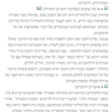
תשתיתיים, חינוכיים.
אז מה עושים כשחינוך הוא לב הקהילה
פתיחת שנת הלימודים היא רגע של חשבון נפש, במיוחד בעיר צעירה
ומתפתחת כמו חריש. זה הזמן לעבור מניהול הישרדות לניהול של חזון
משותף, המתואם לצרכים העכשוויים של העיר שמשתפת את כל
התושבים.
עכשיו, עלינו להבין שזה הזמן להפסיק לנהל את מערכת החינוך כאילו
היא במשחק הישרדות. הגיע הזמן לשדרג את המערכת החינוכית כמו
שמעדכנים תוכנה למחשב – עם השקעה, שדרוגים ותכנון ברור בכדי
שלא ייתקע על "גרסת בטא" ישנה. כל זאת, בשיתוף פעולה עם כל
הגורמים הרלוונטיים: עירייה, משרד החינוך, הורים וילדים.
בתהליך ראשוני בבניה חזון חינוכי חדש ומעודכן, תיאום ציפיות וחיבור
של כל השחקנים לחלום משותף – כי מערכת חינוך טובה היא תוצר של
שיתוף פעולה ומאמץ משותף.
אתגרים חינוכיים:
שנת הלימודים הקרובה לא מתחילה בסטייל. אחד מהאתגרים הוא בית
הספר "נעימת הלב", שלגמרי יכול היה להיקרא "נעימת הבעיות". אחרי
עשרות רבות של מיליוני שקלים שהושקעו, מבנה בית הספר נראה כמו
אתר בנייה חצי גמור, ומסתבר שחסרים עוד עשרות מיליוני שקלים