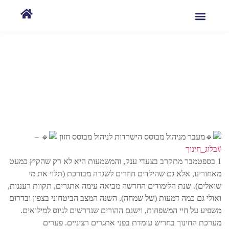
מעבר מניהול מבוסס
הישרדות לניהול מבוסס חזון
#חינוך
מעבר מניהול מבוסס הישרדות לניהול מבוסס חזון
–
#בלוג_חינוך
1 בספטמבר מתקרב בצעדי ענק, והמשמעות היא לא רק שהקיץ כמעט
מאחורינו, אלא גם שהילדים חוזרים לשגרה מבורכת (תלוי את מי
שואלים). שנת הלימודים החדשה מביאה עימה אתגרים, תקוות רעננות,
ואולי גם כמה דמעות (של שמחה). השנה המצב הביטחוני בצפון ובדרום
משפיע על חיי המשפחות, וישנם ההורים שנדרשים לגיוס למילואים.
מערכת החינוך בחריש עומדת בפני אתגרים רציניים. פערים