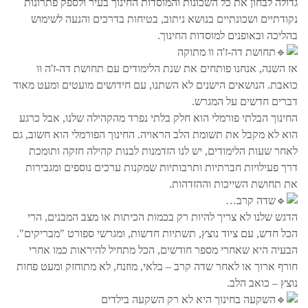
גדולה לבחון את כל השכונות והמוסדות החינוך בעיר ולספק פתרונות
נקודתיים ושכונתיים בנושא ניתוב, בטיחות בדרכים והנעה לשימוש
בהליכה ובאופנים למוסדות החינוך.
תחושת דה-ז'ה וו מתוקה
אז השנה, אנחנו פותחים את שנת הלימודים עם תחושת דה-ז'ה וו
כואבת. הנושאים הישנים לא השתנו, עם חידושים מועטים ומעט מאוד
דברים חדשים על המגרש.
החינוך הבלתי פורמלי הוא חלק בלתי נפרד מהקהילה שלנו, אבל כרגע
הוא לא מקבל את תשומת הלב הראויה. החינוך הפורמלי הוא חשוב, גם
לאחר שעות הלימודים, יש לנו הזדמנות לבנות קהילה חזקה ותומכת
דרך פעילויות חברתיות ותרבותיות שמקנות ערכים נוספים ומגבירות
את תחושת השייכות וההזדהות.
שדה קרב…
הדגש שלנו לא צריך להיות רק בכמות הכיתות או מצב המבנים, הרי
הכל חדש, עם ציוד נוצץ, תשתיות חדשות, ומגרשי ספורט "מבריקים".
הבעיה היא שאחרי מספר חודשים, הכל מתחיל להיראות כמו אחרי
חורף ארוך או לאחר שדה קרב – בלאי, מוזנח, לא מתוחזק ומעט פחות
נוצץ – כואב הלב.
השקעה בחינוך היא לא רק השקעה בילדים