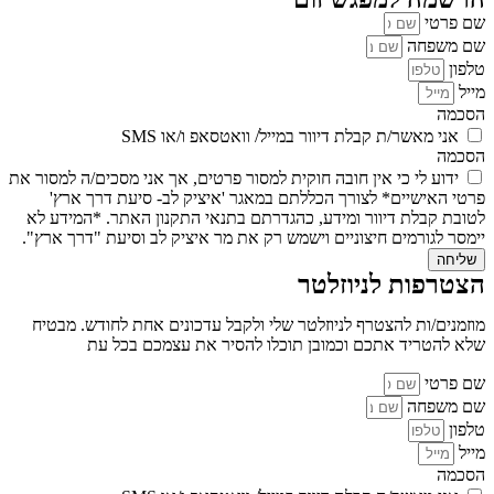
שם פרטי
שם משפחה
טלפון
מייל
הסכמה
אני מאשר/ת קבלת דיוור במייל/ וואטסאפ ו/או SMS
הסכמה
ידוע לי כי אין חובה חוקית למסור פרטים, אך אני מסכים/ה למסור את
פרטי האישיים* לצורך הכללתם במאגר 'איציק לב- סיעת דרך ארץ'
לטובת קבלת דיוור ומידע, כהגדרתם בתנאי התקנון האתר. *המידע לא
יימסר לגורמים חיצוניים וישמש רק את מר איציק לב וסיעת "דרך ארץ".
שליחה
הצטרפות לניוזלטר
מוזמנים/ות להצטרף לניוזלטר שלי ולקבל עדכונים אחת לחודש. מבטיח
שלא להטריד אתכם וכמובן תוכלו להסיר את עצמכם בכל עת
שם פרטי
שם משפחה
טלפון
מייל
הסכמה