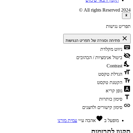
תקנון ותנאי שימוש
2024 All rights Reserved ©
תפריט נגישות
close
פתיחה וסגירה של תפריט הנגישות
keyboard
ניווט מקלדת
visibility_off
ביטול אנימציות / הבהובים
nights_stay
Contrast
format_size
הגדלת טקסט
text_fields
הקטנת טקסט
font_download
גופן קריא
title
סימון כותרות
link
סימון קישורים ולחצנים
favorite
מופעל ב
אהבה
ע״י
עמית מורנו
תקנון לתרומות