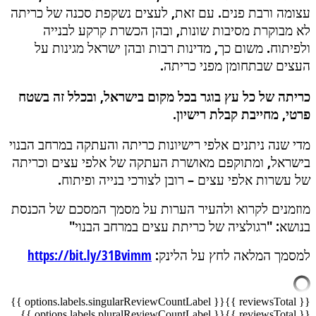
עצומה ורבת פנים. עם זאת, לעצים נשקפת סכנה של כריתה
לא מבוקרת מסיבות שונות, ובהן הכשרת קרקע לבנייה
ולפיתוח. משום כך, מדינות רבות ובהן ישראל מגינות על
העצים שבתחומן מפני כריתה.
כריתה של כל עץ בוגר בכל מקום בישראל, ובכלל זה בשטח
פרטי, מחייבת קבלת רישיון.
מדי שנה ניתנים אלפי רישיונות כריתה והעתקה במרחב הבנוי
בישראל, ומתוקפם מאושרת העתקה של אלפי עצים וכריתה
של עשרות אלפי עצים – רובן לצורכי בנייה ופיתוח.
מוזמנים לקרוא ולהעיר הערות על מסמך המסכם של הכנסת
בנושא: "רגולציה של כריתת עצים במרחב הבנוי"
למסמך המלאה לחץ על הלינק:
https://bit.ly/31Bvimm
{{ options.labels.singularReviewCountLabel }}
{{ reviewsTotal }}
{{ options.labels.pluralReviewCountLabel }}
{{ reviewsTotal }}