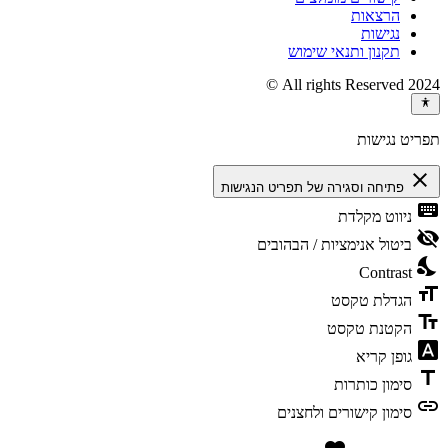
הרצאות
נגישות
תקנון ותנאי שימוש
2024 All rights Reserved ©
תפריט נגישות
close
פתיחה וסגירה של תפריט הנגישות
keyboard
ניווט מקלדת
visibility_off
ביטול אנימציות / הבהובים
nights_stay
Contrast
format_size
הגדלת טקסט
text_fields
הקטנת טקסט
font_download
גופן קריא
title
סימון כותרות
link
סימון קישורים ולחצנים