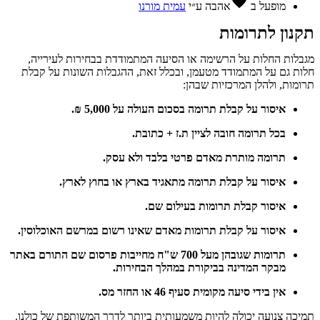
favorite
מופעל ב
אהבה
ע״י
עמית מורנו
תקנון לתרומות
מגבלות החלות על הרשימה או הסיעה המתמודדת בבחירות לעירייה,
חלות גם על המתמודד מטעמן, ובכלל זאת, ההגבלות השונות על קבלת
תרומות, ולהלן המרכזיות שבהן:
איסור על קבלת תרומה בסכום העולה על 5,000 ₪.
בכל תרומה חובה לציין ת.ז + כתובת.
תרומה מותרת מאדם פרטי בלבד ולא עסק.
איסור על קבלת תרומה מתאגיד בארץ או בחוץ לארץ.
איסור קבלת תרומות בעילום שם.
איסור על קבלת תרומות מאדם שאינו רשום במרשם האוכלוסין.
תרומות שגובהן מעל 700 ש"ח מחייבות פרסום שם התורם באתר
מבקר המדינה בביקורת במהלך הבחירות.
אין בידי סיעה מקומית סעיף 46 או החזר מס.
תמיכה צנועה יכולה להיות משמעותית ביותר לדרך המשותפת של כולנו.