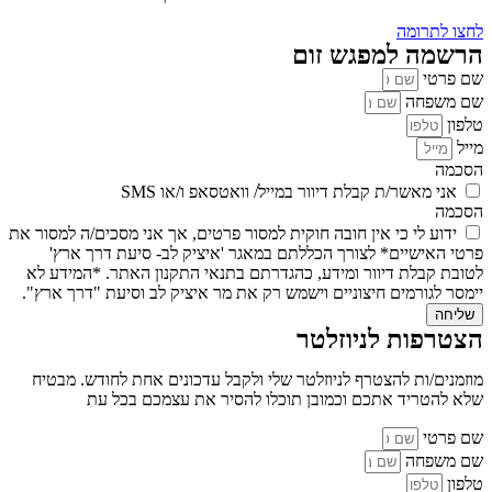
לחצו לתרומה
הרשמה למפגש זום
שם פרטי
שם משפחה
טלפון
מייל
הסכמה
אני מאשר/ת קבלת דיוור במייל/ וואטסאפ ו/או SMS
הסכמה
ידוע לי כי אין חובה חוקית למסור פרטים, אך אני מסכים/ה למסור את
פרטי האישיים* לצורך הכללתם במאגר 'איציק לב- סיעת דרך ארץ'
לטובת קבלת דיוור ומידע, כהגדרתם בתנאי התקנון האתר. *המידע לא
יימסר לגורמים חיצוניים וישמש רק את מר איציק לב וסיעת "דרך ארץ".
שליחה
הצטרפות לניוזלטר
מוזמנים/ות להצטרף לניוזלטר שלי ולקבל עדכונים אחת לחודש. מבטיח
שלא להטריד אתכם וכמובן תוכלו להסיר את עצמכם בכל עת
שם פרטי
שם משפחה
טלפון