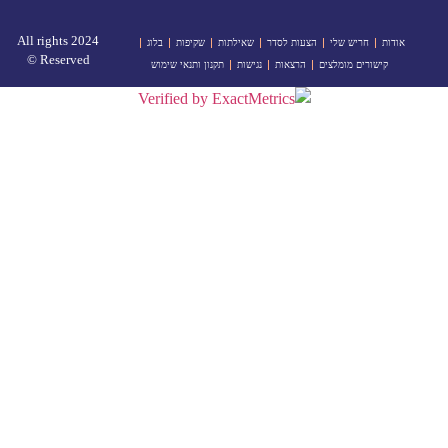
2024 All rights
אודות
חריש שלי
הצעות לסדר
שאילתות
שקיפות
בלוג
Reserved ©
קישורים מומלצים
הרצאות
נגישות
תקנון ותנאי שימוש