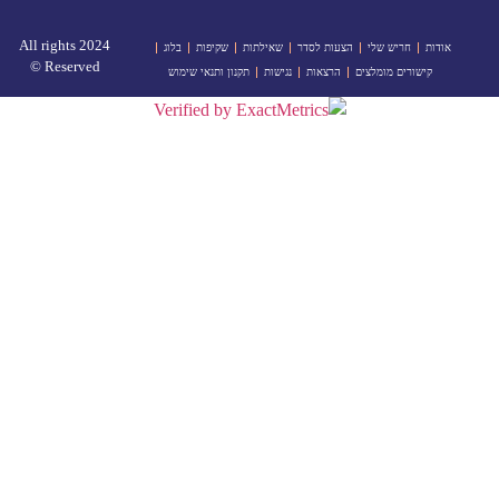
2024 All rights
אודות
חריש שלי
הצעות לסדר
שאילתות
שקיפות
בלוג
Reserved ©
קישורים מומלצים
הרצאות
נגישות
תקנון ותנאי שימוש