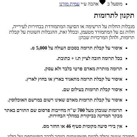
favorite
מופעל ב
אהבה
ע״י
עמית מורנו
תקנון לתרומות
מגבלות החלות על הרשימה או הסיעה המתמודדת בבחירות לעירייה,
חלות גם על המתמודד מטעמן, ובכלל זאת, ההגבלות השונות על קבלת
תרומות, ולהלן המרכזיות שבהן:
איסור על קבלת תרומה בסכום העולה על 5,000 ₪.
בכל תרומה חובה לציין ת.ז + כתובת.
תרומה מותרת מאדם פרטי בלבד ולא עסק.
איסור על קבלת תרומה מתאגיד בארץ או בחוץ לארץ.
איסור קבלת תרומות בעילום שם.
איסור על קבלת תרומות מאדם שאינו רשום במרשם האוכלוסין.
תרומות שגובהן מעל 700 ש"ח מחייבות פרסום שם התורם באתר
מבקר המדינה בביקורת במהלך הבחירות.
אין בידי סיעה מקומית סעיף 46 או החזר מס.
תמיכה צנועה יכולה להיות משמעותית ביותר לדרך המשותפת של כולנו.