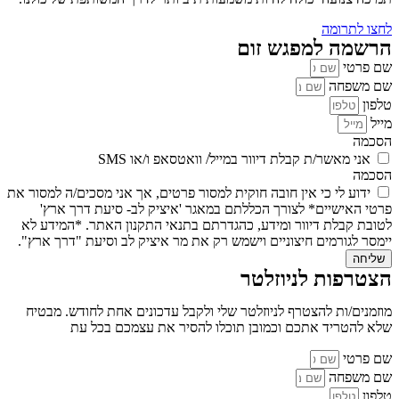
לחצו לתרומה
הרשמה למפגש זום
שם פרטי
שם משפחה
טלפון
מייל
הסכמה
אני מאשר/ת קבלת דיוור במייל/ וואטסאפ ו/או SMS
הסכמה
ידוע לי כי אין חובה חוקית למסור פרטים, אך אני מסכים/ה למסור את
פרטי האישיים* לצורך הכללתם במאגר 'איציק לב- סיעת דרך ארץ'
לטובת קבלת דיוור ומידע, כהגדרתם בתנאי התקנון האתר. *המידע לא
יימסר לגורמים חיצוניים וישמש רק את מר איציק לב וסיעת "דרך ארץ".
שליחה
הצטרפות לניוזלטר
מוזמנים/ות להצטרף לניוזלטר שלי ולקבל עדכונים אחת לחודש. מבטיח
שלא להטריד אתכם וכמובן תוכלו להסיר את עצמכם בכל עת
שם פרטי
שם משפחה
טלפון