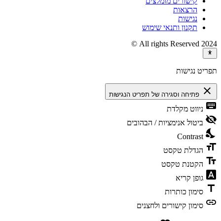
קישורים מומלצים
הרצאות
נגישות
תקנון ותנאי שימוש
2024 All rights Reserved ©
תפריט נגישות
close
פתיחה וסגירה של תפריט הנגישות
keyboard
ניווט מקלדת
visibility_off
ביטול אנימציות / הבהובים
nights_stay
Contrast
format_size
הגדלת טקסט
text_fields
הקטנת טקסט
font_download
גופן קריא
title
סימון כותרות
link
סימון קישורים ולחצנים