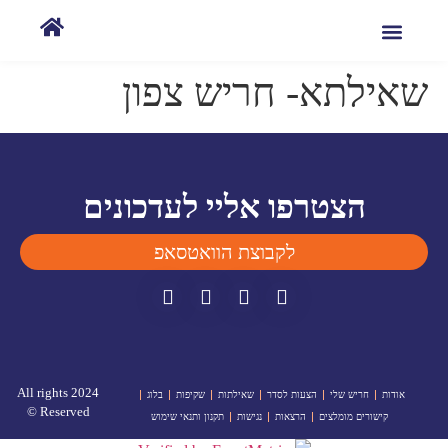
שאילתא- חריש צפון
הצטרפו אליי לעדכונים
לקבוצת הוואטסאפ
2024 All rights
אודות
חריש שלי
הצעות לסדר
שאילתות
שקיפות
בלוג
Reserved ©
קישורים מומלצים
הרצאות
נגישות
תקנון ותנאי שימוש