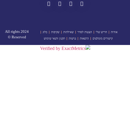
2024 All rights
אודות
חריש שלי
הצעות לסדר
שאילתות
שקיפות
בלוג
Reserved ©
קישורים מומלצים
הרצאות
נגישות
תקנון ותנאי שימוש