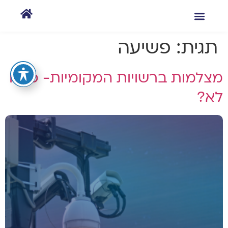
תגית:
פשיעה
מצלמות ברשויות המקומיות- כן או
לא?