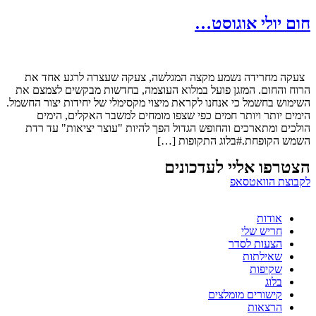
חום יולי אוגוסט…
צעקה מחרידה נשמע מקצה המגלשה, צעקה שעצרה לרגע אחד את
הרוח והחום. המזגן פועל במלוא העוצמה, בחדשות מבקשים לצמצם את
השימוש בחשמל כי אנחנו לקראת מיצוי מקסימלי של יחידות יצור החשמל.
הימים יותר ויותר חמים כפי שצפו מומחים למשבר האקלים, הימים
הולכים ומתארכים והחופש הגדול הפך להיות "עוצר יציאות" עד רדת
השמש הקופחת.#בלוג התקופות […]
הצטרפו אליי לעדכונים
לקבוצת הוואטסאפ
אודות
חריש שלי
הצעות לסדר
שאילתות
שקיפות
בלוג
קישורים מומלצים
הרצאות