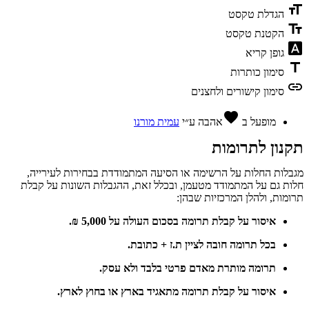
format_size
הגדלת טקסט
text_fields
הקטנת טקסט
font_download
גופן קריא
title
סימון כותרות
link
סימון קישורים ולחצנים
favorite
מופעל ב
אהבה
ע״י
עמית מורנו
תקנון לתרומות
מגבלות החלות על הרשימה או הסיעה המתמודדת בבחירות לעירייה,
חלות גם על המתמודד מטעמן, ובכלל זאת, ההגבלות השונות על קבלת
תרומות, ולהלן המרכזיות שבהן:
איסור על קבלת תרומה בסכום העולה על 5,000 ₪.
בכל תרומה חובה לציין ת.ז + כתובת.
תרומה מותרת מאדם פרטי בלבד ולא עסק.
איסור על קבלת תרומה מתאגיד בארץ או בחוץ לארץ.