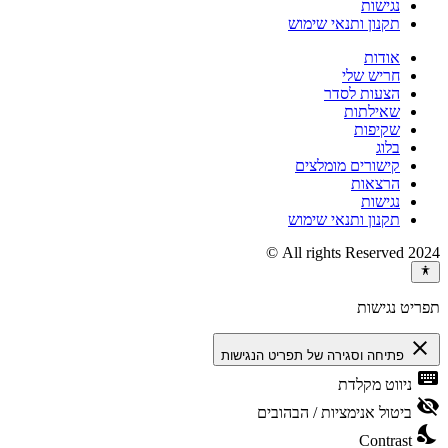
נגישות
תקנון ותנאי שימוש
אודות
חריש שלי
הצעות לסדר
שאילתות
שקיפות
בלוג
קישורים מומלצים
הרצאות
נגישות
תקנון ותנאי שימוש
2024 All rights Reserved ©
תפריט נגישות
close
פתיחה וסגירה של תפריט הנגישות
keyboard
ניווט מקלדת
visibility_off
ביטול אנימציות / הבהובים
nights_stay
Contrast