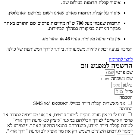
איסור קבלת תרומות בעילום שם.
איסור על קבלת תרומות מאדם שאינו רשום במרשם האוכלוסין.
תרומות שגובהן מעל 700 ש"ח מחייבות פרסום שם התורם באתר
מבקר המדינה בביקורת במהלך הבחירות.
אין בידי סיעה מקומית סעיף 46 או החזר מס.
תמיכה צנועה יכולה להיות משמעותית ביותר לדרך המשותפת של כולנו.
לחצו לתרומה
הרשמה למפגש זום
שם פרטי
שם משפחה
טלפון
מייל
הסכמה
אני מאשר/ת קבלת דיוור במייל/ וואטסאפ ו/או SMS
הסכמה
ידוע לי כי אין חובה חוקית למסור פרטים, אך אני מסכים/ה למסור את
פרטי האישיים* לצורך הכללתם במאגר 'איציק לב- סיעת דרך ארץ'
לטובת קבלת דיוור ומידע, כהגדרתם בתנאי התקנון האתר. *המידע לא
יימסר לגורמים חיצוניים וישמש רק את מר איציק לב וסיעת "דרך ארץ".