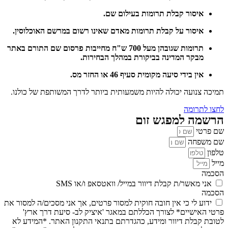
איסור קבלת תרומות בעילום שם.
איסור על קבלת תרומות מאדם שאינו רשום במרשם האוכלוסין.
תרומות שגובהן מעל 700 ש"ח מחייבות פרסום שם התורם באתר
מבקר המדינה בביקורת במהלך הבחירות.
אין בידי סיעה מקומית סעיף 46 או החזר מס.
תמיכה צנועה יכולה להיות משמעותית ביותר לדרך המשותפת של כולנו.
לחצו לתרומה
הרשמה למפגש זום
שם פרטי
שם משפחה
טלפון
מייל
הסכמה
אני מאשר/ת קבלת דיוור במייל/ וואטסאפ ו/או SMS
הסכמה
ידוע לי כי אין חובה חוקית למסור פרטים, אך אני מסכים/ה למסור את
פרטי האישיים* לצורך הכללתם במאגר 'איציק לב- סיעת דרך ארץ'
לטובת קבלת דיוור ומידע, כהגדרתם בתנאי התקנון האתר. *המידע לא