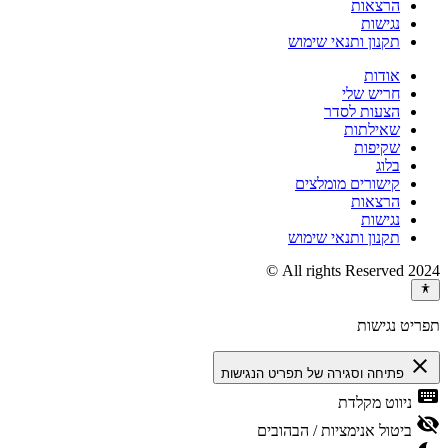
הרצאות
נגישות
תקנון ותנאי שימוש
אודות
חריש שלי
הצעות לסדר
שאילתות
שקיפות
בלוג
קישורים מומלצים
הרצאות
נגישות
תקנון ותנאי שימוש
2024 All rights Reserved ©
תפריט נגישות
close
פתיחה וסגירה של תפריט הנגישות
keyboard
ניווט מקלדת
visibility_off
ביטול אנימציות / הבהובים