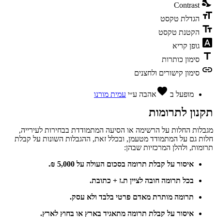
nights_stay
Contrast
format_size
הגדלת טקסט
text_fields
הקטנת טקסט
font_download
גופן קריא
title
סימון כותרות
link
סימון קישורים ולחצנים
favorite
מופעל ב
אהבה
ע״י
עמית מורנו
תקנון לתרומות
מגבלות החלות על הרשימה או הסיעה המתמודדת בבחירות לעירייה,
חלות גם על המתמודד מטעמן, ובכלל זאת, ההגבלות השונות על קבלת
תרומות, ולהלן המרכזיות שבהן:
איסור על קבלת תרומה בסכום העולה על 5,000 ₪.
בכל תרומה חובה לציין ת.ז + כתובת.
תרומה מותרת מאדם פרטי בלבד ולא עסק.
איסור על קבלת תרומה מתאגיד בארץ או בחוץ לארץ.