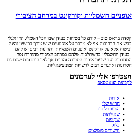
אופניים חשמליות וקורקינט במרחב הציבורי
קסדה בראש טוב – קודם כל בטיחות בעידן שבו הכל חשמלי, הדו גלגלי
כבש את הרחובות אני לא מדבר על אופנועים שיש צורך ברישיון נהיגה
וביטוח אלא על קורקינט ואופניים חשמליות, יתרונות רבים יש להם
"בעידן החשמלי" בהשתלבות שלהם במרחב הציבורי מהורדת נפח
התחבורה ועד שיפור איכות הסביבה והחיים אך לצד היתרונות ישנם גם
חסרונות ואתגרים רבים לרשויות המוניציפאליות.
הצטרפו אליי לעדכונים
לקבוצת הוואטסאפ
אודות
חריש שלי
הצעות לסדר
שאילתות
שקיפות
בלוג
קישורים מומלצים