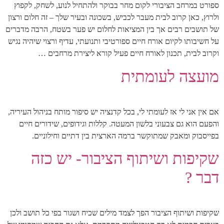
ספורט במרחב הציבורי לקום מחר בבוקר ולהתחיל לנוע, לשחק, לקפוץ
ולרוץ, כאן קרוב לבית מעבר לכביש, בשכונה ובעיר שלך – זה חלום ורצון
של תושבים רבים אך בין המציאות לחלום יש פער בשטח, הרבה מדברים
על חשיבותו לקיום אורח חיים ספורטיבי ותנועתי, עדיף ורצוי שיהיה נגיש
וקרוב לבית, תכנון לאורח חיים פעיל קורא ליצירת מרחבים …
מועצה לעומתית
אם אין אני לי אז לעומתי לי, בכל קדנציה יש סיפור מותח בניהול העיריה,
והפעם הוא גם צבעוני בלשון המעטה. קללות וגידופים, שידורים חיים
בפייסבוק ומאבק שמתוקשר ברמה הארצית בין דתיים וחילוניים.
שקיפות ושיתוף הציבור- יש כזה
דבר ?
שקיפות ושיתוף הציבור הפך לצמד מילים שכיח ושגור בפי כל תושב ולכן