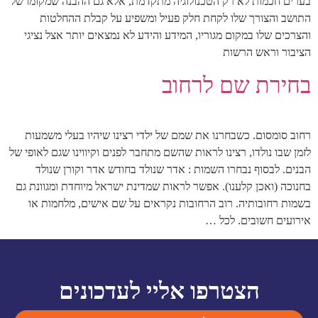
בערים חכמות לא רק הטכנולוגיה מתקדמת, אלא גם ההבנה שמקומו של
התושב והצורך שלו לקחת חלק פעיל ומשפיע על קבלת ההחלטות
והצרכים שלו במקום מגוריו, המידע והידע לא נמצאים יותר אצל נציגי
הציבור וראש הרשות
בחירת שם לרחוב
רחוב סומסום. כשבחרנו את שמם של ילדי רצינו שיהיו בעלי משמעות
לזמן שבו נולדו, רצינו לראות שהשם מתחבר לפנים וקיווינו שגם לאופי של
הבנים. לבסוף נבחרו השמות : אדר שנולד בחודש אדר וקורן שנולד
בחנוכה (ואכן קלענו). אפשר לראות שמדינת ישראל מיוחדת ומגוונת גם
בשמות רחובותיה. רוב הרחובות נקראים על שם אישים, מלחמות או
אירועים חשובים. לכל …
הצטרפו אליי לעדכונים