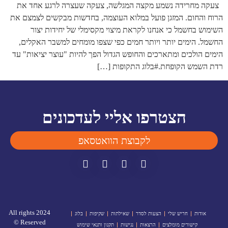
צעקה מחרידה נשמע מקצה המגלשה, צעקה שעצרה לרגע אחד את
הרוח והחום. המזגן פועל במלוא העוצמה, בחדשות מבקשים לצמצם את
השימוש בחשמל כי אנחנו לקראת מיצוי מקסימלי של יחידות יצור
החשמל. הימים יותר ויותר חמים כפי שצפו מומחים למשבר האקלים,
הימים הולכים ומתארכים והחופש הגדול הפך להיות "עוצר יציאות" עד
רדת השמש הקופחת.#בלוג התקופות […]
הצטרפו אליי לעדכונים
לקבוצת הוואטסאפ
2024 All rights
אודות
חריש שלי
הצעות לסדר
שאילתות
שקיפות
בלוג
Reserved ©
קישורים מומלצים
הרצאות
נגישות
תקנון ותנאי שימוש