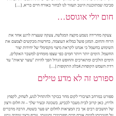
סביבה שמתוכננת היטב תעזור לנו לבחור באורח חיים בריא, […]
חום יולי אוגוסט…
צעקה מחרידה נשמע מקצה המגלשה, צעקה שעצרה לרגע אחד את
הרוח והחום. המזגן פועל במלוא העוצמה, בחדשות מבקשים לצמצם את
השימוש בחשמל כי אנחנו לקראת מיצוי מקסימלי של יחידות יצור
החשמל. הימים יותר ויותר חמים כפי שצפו מומחים למשבר האקלים,
הימים הולכים ומתארכים והחופש הגדול הפך להיות "עוצר יציאות" עד
רדת השמש הקופחת.#בלוג התקופות […]
ספורט זה לא מדע טילים
ספורט במרחב הציבורי לקום מחר בבוקר ולהתחיל לנוע, לשחק, לקפוץ
ולרוץ, כאן קרוב לבית מעבר לכביש, בשכונה ובעיר שלך – זה חלום ורצון
של תושבים רבים אך בין המציאות לחלום יש פער בשטח, הרבה מדברים
על חשיבותו לקיום אורח חיים ספורטיבי ותנועתי, עדיף ורצוי שיהיה נגיש