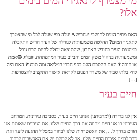
מי מצטרף לתאגידי המים בימים
אלו?
האם מחיר המים לתושבי ↗️חריש↖️ יעלה כפי שעלה לכל מי שהצטרף
לתאגיד המים❓ החלטה משמעותית לגורלה של העיר חריש התקבלה
במועצת העיר בחודש האחרון, שהתוצאה יכולה להיות הרת גורל
ומשמעותית בניהול משק המים והביוב בעיר המתפתחת. #בלוג 🔵אמת
או חובה ❓ האם ההסכם הוצג בפני חברי המליאה ומה תוכנו❓ האם היה
לחץ בלתי סביר של משרד הפנים לקראת אישור התקציב להצטרפות
[…]
חיים בעיר
אין לנו ברירה (למרביתנו) אנחנו חיים בעיר, בסביבה עירונית. המרחב
העירוני בו אנו חיים מתווה את דרך החיים שלנו, את הגירוים שאותם אנו
חווים בדרך ל…, את האפשרויות שלנו לבחור במסלול ההגעה ליעד ואת
דרך לרמת איכות החיים שלנו. אך לא לכולם יש את האפשרות לבחור.