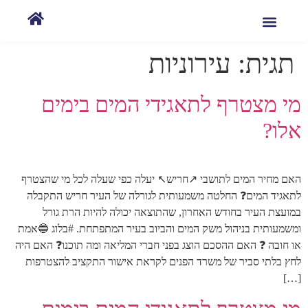
תגית:
עירוניות
מי מצטרף לתאגידי המים בימים
אלו?
האם מחיר המים לתושבי ↗️חריש↖️ יעלה כפי שעלה לכל מי שהצטרף
לתאגיד המים❓ החלטה משמעותית לגורלה של העיר חריש התקבלה
במועצת העיר בחודש האחרון, שהתוצאה יכולה להיות הרת גורל
ומשמעותית בניהול משק המים והביוב בעיר המתפתחת. #בלוג 🔵אמת
או חובה ❓ האם ההסכם הוצג בפני חברי המליאה ומה תוכנו❓ האם היה
לחץ בלתי סביר של משרד הפנים לקראת אישור התקציב להצטרפות
[…]