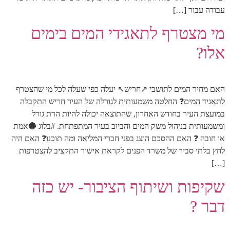
עבודה עבור […]
מי מצטרף לתאגידי המים בימים
אלו?
האם מחיר המים לתושבי ↗️חריש↖️ יעלה כפי שעלה לכל מי שהצטרף
לתאגיד המים❓ החלטה משמעותית לגורלה של העיר חריש התקבלה
במועצת העיר בחודש האחרון, שהתוצאה יכולה להיות הרת גורל
ומשמעותית בניהול משק המים והביוב בעיר המתפתחת. #בלוג 🔵אמת
או חובה ❓ האם ההסכם הוצג בפני חברי המליאה ומה תוכנו❓ האם היה
לחץ בלתי סביר של משרד הפנים לקראת אישור התקציב להצטרפות
[…]
שקיפות ושיתוף הציבור- יש כזה
דבר ?