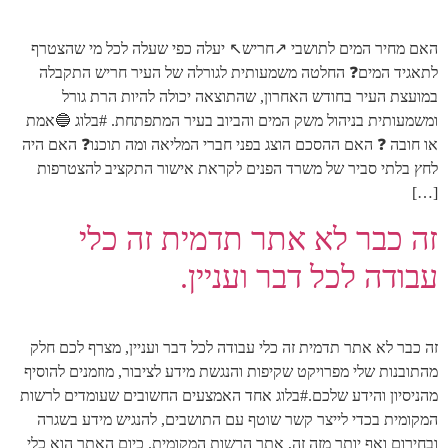
האם מחיר המים לתושבי ↗️חריש↖️ יעלה כפי שעלה לכל מי שהצטרף
לתאגיד המים❓ החלטה משמעותית לגורלה של העיר חריש התקבלה
במועצת העיר בחודש האחרון, שהתוצאה יכולה להיות הרת גורל
ומשמעותית בניהול משק המים והביוב בעיר המתפתחת. #בלוג 🔵אמת
או חובה ❓ האם ההסכם הוצג בפני חברי המליאה ומה תוכנו❓ האם היה
לחץ בלתי סביר של משרד הפנים לקראת אישור התקציב להצטרפות
[…]
זה כבר לא אתר תדמית זה כלי
עבודה לכל דבר ועניין.
זה כבר לא אתר תדמית זה כלי עבודה לכל דבר ועניין, מצרף לכם חלק
מהתובנות שלי מפרויקט שקיפות והנגשת מידע לציבור, מוזמנים להוסיף
מהניסיון והידע שלכם.#בלוג אחד האמצעים החשובים שעומדים לרשות
המקומית בכדי לייצר קשר שוטף עם התושבים, להנגיש מידע בשגרה
ובחירום ואף יותר מזה זה, אתר הרשות המקומית. כיום האתר הוא כלי