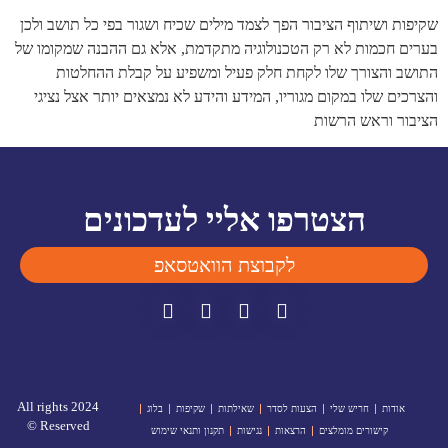
שקיפות ושיתוף הציבור הפך לצמד מילים שכיח ושגור בפי כל תושב ולכן
בערים חכמות לא רק הטכנולוגיה מתקדמת, אלא גם ההבנה שמקומו של
התושב והצורך שלו לקחת חלק פעיל ומשפיע על קבלת ההחלטות
והצרכים שלו במקום מגוריו, המידע והידע לא נמצאים יותר אצל נציגי
הציבור וראש הרשות
הצטרפו אליי לעדכונים
לקבוצת הוואטסאפ
2024 All rights
אודות
חריש שלי
הצעות לסדר
שאילתות
שקיפות
בלוג
Reserved ©
קישורים מומלצים
הרצאות
נגישות
תקנון ותנאי שימוש