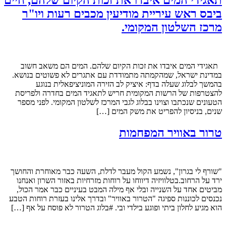
תאגידי המים איבדו את זכות הקיום שלהם, חיים
ביבס ראש עיריית מודיעין מכבים רעות ויו"ר
מרכז השלטון המקומי.
תאגידי המים איבדו את זכות הקיום שלהם. המים הם משאב חשוב
במדינת ישראל, שמהקמתה מתמודדת עם אתגרים לא פשוטים בנושא.
בהמשך לבלוג שעלה בדף: איציק לב הזירה המוניציפאלית בנוגע
להצטרפות של הרשות המקומית חריש לתאגיד המים בחדרה ולפריסת
הטעונים שנכתבו וצוינו בבלוג לגבי המרכז לשלטון המקומי. לפני מספר
שנים, בניסיון להפריט את משק המים […]
טרור באוויר המפחמות
"שורף לי בגרון", נשמע הקול מעבר לדלת, השעה כבר מאוחרת והחושך
ירד על הרחוב.בטלוויזיה דיווחו על רוחות מזרחיות באזור השרון ואנחנו
מביטים אחד על השנייה ובלי אף מילה המבט בעיניים כבר אמר הכול,
נכנסים לכוננות ספיגה "הטרור באוויר" ובדרך אלינו בעזרת רוחות הטבע
הוא מגיע לחלון ביתי ופוגע בילדי ובי. #בלוג הטרור לא פוסח על אף […]