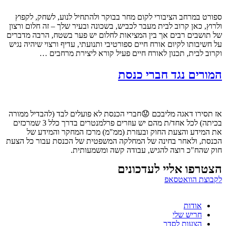
ספורט במרחב הציבורי לקום מחר בבוקר ולהתחיל לנוע, לשחק, לקפוץ
ולרוץ, כאן קרוב לבית מעבר לכביש, בשכונה ובעיר שלך – זה חלום ורצון
של תושבים רבים אך בין המציאות לחלום יש פער בשטח, הרבה מדברים
על חשיבותו לקיום אורח חיים ספורטיבי ותנועתי, עדיף ורצוי שיהיה נגיש
וקרוב לבית, תכנון לאורח חיים פעיל קורא ליצירת מרחבים …
המורים נגד חברי כנסת
אז תסירו דאגה מליבכם 😟חברי הכנסת לא פועלים לבד (להבדיל ממורה
בכיתה) לכל אחד/ת מהם יש עוזרים פרלמנטרים בדרך כלל 3 שמרכזים
את המידע והצעת החוק ובעזרת (ממ"מ) מרכז המחקר והמידע של
הכנסת, ולאחר בחינה של המחלקה המשפטית של הכנסת עבור כל הצעת
חוק שהח"כ רוצה להגיש, עבודה קשה ומשמעותית.
הצטרפו אליי לעדכונים
לקבוצת הוואטסאפ
אודות
חריש שלי
הצעות לסדר