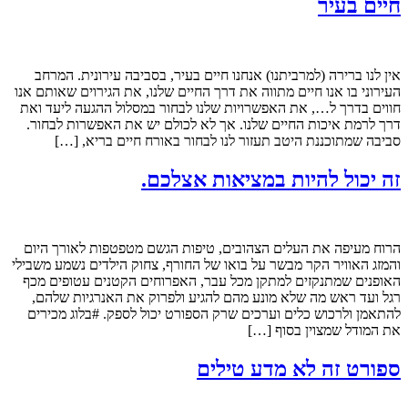
חיים בעיר
אין לנו ברירה (למרביתנו) אנחנו חיים בעיר, בסביבה עירונית. המרחב
העירוני בו אנו חיים מתווה את דרך החיים שלנו, את הגירוים שאותם אנו
חווים בדרך ל…, את האפשרויות שלנו לבחור במסלול ההגעה ליעד ואת
דרך לרמת איכות החיים שלנו. אך לא לכולם יש את האפשרות לבחור.
סביבה שמתוכננת היטב תעזור לנו לבחור באורח חיים בריא, […]
זה יכול להיות במציאות אצלכם.
הרוח מעיפה את העלים הצהובים, טיפות הגשם מטפטפות לאורך היום
והמזג האוויר הקר מבשר על בואו של החורף, צחוק הילדים נשמע משבילי
האופנים שמתנקזים למתקן מכל עבר, האפרוחים הקטנים עטופים מכף
רגל ועד ראש מה שלא מונע מהם להגיע ולפרוק את האנרגיות שלהם,
להתאמן ולרכוש כלים וערכים שרק הספורט יכול לספק. #בלוג מכירים
את המודל שמצוין בסוף […]
ספורט זה לא מדע טילים