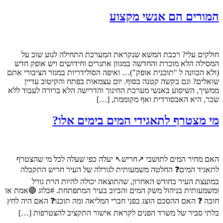
המורים הם אנשי מקצוע
חולקים עלי? רכבת המשא שנקראת המערכת התחילה לנוע שוב על
המסילה הלא מוכרת והחדשה במגוון אתגרים וחידושים ויש אופק חדש
(ולא הכוונה ל "תוכנית אופק")… ואיפה הסולידריות במגזר הציבורי אתם
שואלים? וגם בקשה קטנה בסוף. יום עצמאות בפתח והקיטוב עדיין
ממשיך, השיסוע באנשי מערכת החינוך והדרישה הלא ברורה לעבוד ללא
שכר, היא האבסורדית ואף מקוממת, […]
מי מצטרף לתאגידי המים בימים אלו?
האם מחיר המים לתושבי ↗️חריש↖️ יעלה כפי שעלה לכל מי שהצטרף
לתאגיד המים❓ החלטה משמעותית לגורלה של העיר חריש התקבלה
במועצת העיר בחודש האחרון, שהתוצאה יכולה להיות הרת גורל
ומשמעותית בניהול משק המים והביוב בעיר המתפתחת. #בלוג 🔵אמת או
חובה ❓ האם ההסכם הוצג בפני חברי המליאה ומה תוכנו❓ האם היה לחץ
בלתי סביר של משרד הפנים לקראת אישור התקציב להצטרפות […]