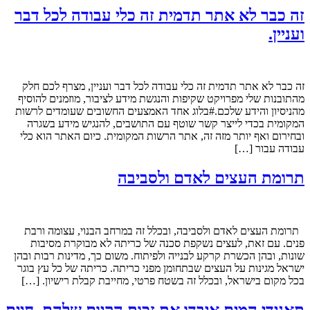
זה כבר לא אתר תדמית זה כלי עבודה לכל דבר
ועניין.
זה כבר לא אתר תדמית זה כלי עבודה לכל דבר ועניין, מצרף לכם חלק
מהתובנות שלי מפרויקט שקיפות והנגשת מידע לציבור, מוזמנים להוסיף
מהניסיון והידע שלכם.#בלוג אחד האמצעים החשובים שעומדים לרשות
המקומית בכדי לייצר קשר שוטף עם התושבים, להנגיש מידע בשגרה
ובחירום ואף יותר מזה זה, אתר הרשות המקומית. כיום האתר הוא כלי
עבודה עבור […]
תרומת העצים לאדם ולסביבה
תרומת העצים לאדם ולסביבה, ובכלל זה במרחב הבנוי, עצומה ורבת
פנים. עם זאת, לעצים נשקפת סכנה של כריתה לא מבוקרת מסיבות
שונות, ובהן הכשרת קרקע לבנייה ולפיתוח. משום כך, מדינות רבות ובהן
ישראל מגינות על העצים שבתחומן מפני כריתה. כריתה של כל עץ בוגר
בכל מקום בישראל, ובכלל זה בשטח פרטי, מחייבת קבלת רישיון. […]