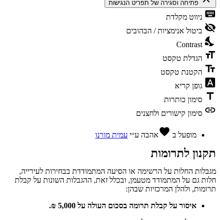
פתיחה וסגירה של תפריט הנגישות
keyboard
ניווט מקלדת
visibility_off
ביטול אנימציות / הבהובים
nights_stay
Contrast
format_size
הגדלת טקסט
text_fields
הקטנת טקסט
font_download
גופן קריא
title
סימון כותרות
link
סימון קישורים ולחצנים
favorite
מופעל ב
אהבה
ע״י
עמית מורנו
תקנון לתרומות
מגבלות החלות על הרשימה או הסיעה המתמודדת בבחירות לעירייה,
חלות גם על המתמודד מטעמן, ובכלל זאת, ההגבלות השונות על קבלת
תרומות, ולהלן המרכזיות שבהן:
איסור על קבלת תרומה בסכום העולה על 5,000 ₪.